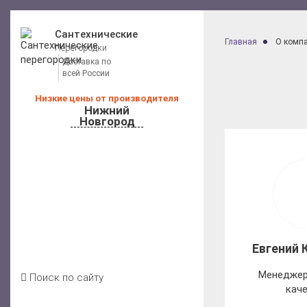
Сантехнические
Главная
О комп
Перегородки
Доставка по
всей России
Низкие цены от производителя
Нижний
Новгород
Калькулятор расчета стоимости
Каталог перегородок для санузлов
Цены на перегородки
Отзывы клиентов
Условия доставки
Акции
Блог
Евгений
Контакты
Менеджер
Поиск по сайту
кач