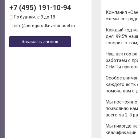
+7 (495) 191-10-94
Компания «Сан
По будням, с 9 до 18
схемы сотрудн
info@peregorodki-v-sanusel.ru
Каждый год мы
дня. 99,5% на
Заказать звонок
говорит о том
Наш вектор ра
работаем с пр
СНиПы при соз
Особое вниман
каждого есть 
помочь вам с 
Мы постоянно 
позволило нам
всего за 2-3 р
Мы никогда не
квалификации 