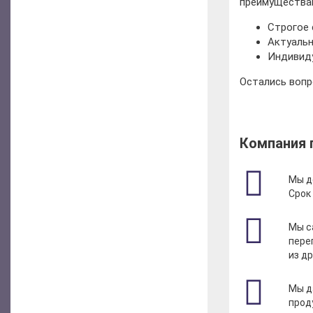
преимуществам
Строгое 
Актуальн
Индивиду
Остались вопр
Компания 
Мы д
Срок 
Мы с
пере
из д
Мы д
прод