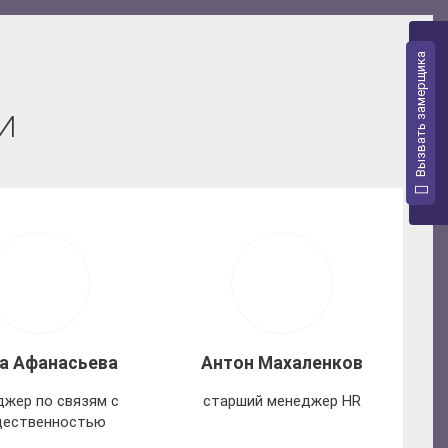
Вызвать замерщика
И
а Афанасьева
Антон Махаленков
жер по связям с
старший менеджер HR
ественностью