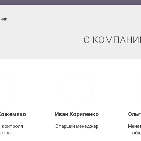
ании
О КОМПАНИ
 Кожемяко
Иван Кориленко
Ольг
 контроля
Старший менеджер
Менед
ества
общ