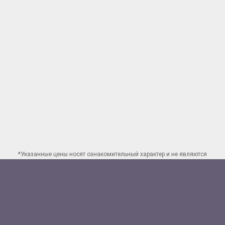
*Указанные цены носят ознакомительный характер и не являются
публичной офертой. Для заказа точного расчета стоимости свяжитесь
по указанным
контактам в Нижнем Новгороде
Способы оплаты: