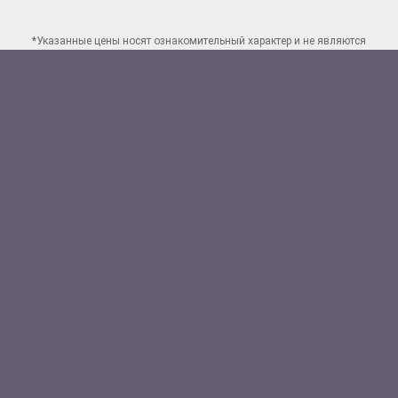
*Указанные цены носят ознакомительный характер и не являются
публичной офертой. Для заказа точного расчета стоимости свяжитесь
по указанным
контактам в Нижнем Новгороде
Способы оплаты:
Наличными
Банковской картой
Перевод на счет юр.лица
Полезные ссылки:
Акции