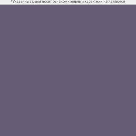
*Указанные цены носят ознакомительный характер и не являются
публичной офертой. Для заказа точного расчета стоимости свяжитесь
по указанным
контактам в Нижнем Новгороде
Способы оплаты:
Наличными
Банковской картой
Перевод на счет юр.лица
Полезные ссылки:
Акции
Карта сайта
Вакансии